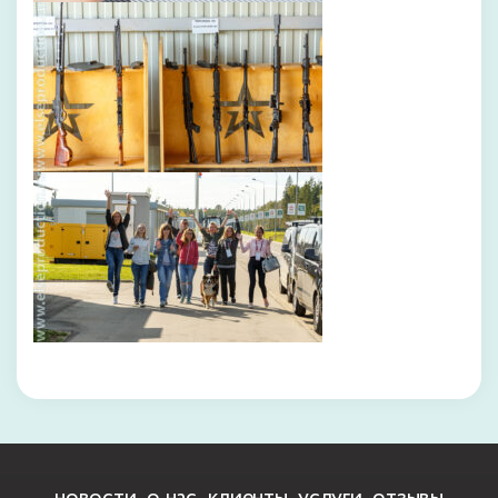
новости
о нас
клиенты
услуги
отзывы